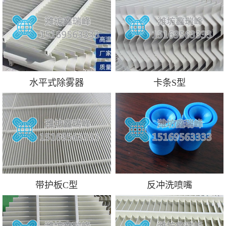
水平式除雾器
卡条S型
带护板C型
反冲洗喷嘴