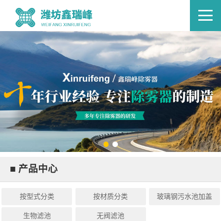
■ 产品中心
按型式分类
按材质分类
玻璃钢污水池加盖
生物滤池
无阀滤池