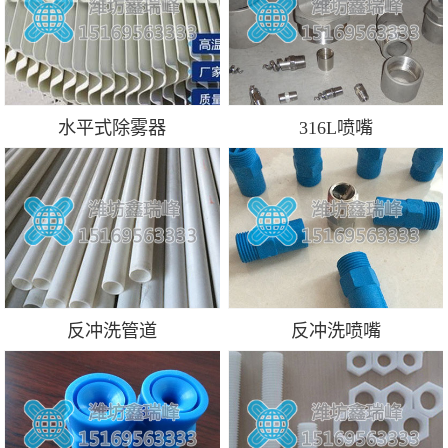
水平式除雾器
316L喷嘴
反冲洗管道
反冲洗喷嘴