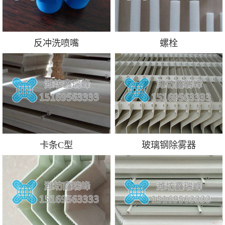
反冲洗喷嘴
螺栓
卡条C型
玻璃钢除雾器